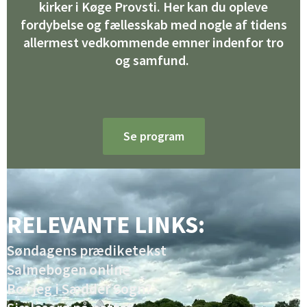
kirker i Køge Provsti. Her kan du opleve
fordybelse og fællesskab med nogle af tidens
allermest vedkommende emner indenfor tro
og samfund.
Se program
RELEVANTE LINKS:
Søndagens prædiketekst
Salmebogen online
Bor jeg i Sædder Sogn?