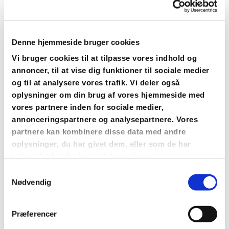
Velkommen til kirkekaffe
Denne hjemmeside bruger cookies
Vi bruger cookies til at tilpasse vores indhold og
Der er kirkekaffe i våbenhuset efter hver
annoncer, til at vise dig funktioner til sociale medier
gudstjeneste. Alle er velkomne til at nyde en kop
og til at analysere vores trafik. Vi deler også
kaffe, te eller juice og en god snak.
oplysninger om din brug af vores hjemmeside med
vores partnere inden for sociale medier,
annonceringspartnere og analysepartnere. Vores
partnere kan kombinere disse data med andre
oplysninger, du har givet dem, eller som de har
indsamlet fra din brug af deres tjenester.
Samtykkevalg
Nyheder og information fra
Nødvendig
kirken
Præferencer