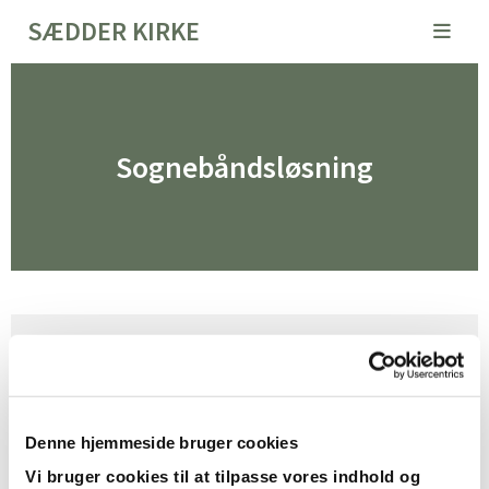
SÆDDER KIRKE
Sognebåndsløsning
Som medlem af folkekirken hører du
som hovedregel til menigheden i det
sogn, hvor du bor. Du kan imidlertid ved
Denne hjemmeside bruger cookies
at løse sognebånd slutte dig til en præst
Vi bruger cookies til at tilpasse vores indhold og