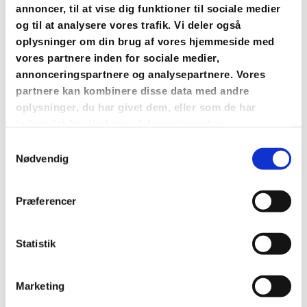
i et andet sogn. Ved at løse sognebånd
annoncer, til at vise dig funktioner til sociale medier
får du ret til at blive betjent af den
og til at analysere vores trafik. Vi deler også
præst, du har løst sognebånd til.
oplysninger om din brug af vores hjemmeside med
vores partnere inden for sociale medier,
annonceringspartnere og analysepartnere. Vores
Hvis du ønsker at løse sognebånd, skal
partnere kan kombinere disse data med andre
du henvende dig til den præst, du ønsker
oplysninger, du har givet dem, eller som de har
at slutte dig til. Anmodningen om at løse
indsamlet fra din brug af deres tjenester.
sognebånd skal være ledsaget af
Samtykkevalg
oplysninger om navn, personnummer og
Nødvendig
adresse. Hvis præsten ønsker det, skal
du give en begrundelse for ønsket om at
Præferencer
løse sognebånd.
Statistik
Sognebåndsløsningen ophører, når den
præst, du har løst sognebånd til, flytter
Marketing
til et andet embede, bliver afskediget