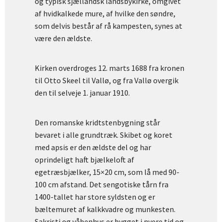
og typisk sjællandsk landsbykirke, omgivet
af hvidkalkede mure, af hvilke den søndre,
som delvis består af rå kampesten, synes at
være den ældste.
Kirken overdroges 12. marts 1688 fra kronen
til Otto Skeel til Vallø, og fra Vallø overgik
den til selveje 1. januar 1910.
Den romanske kridtstenbygning står
bevaret i alle grundtræk. Skibet og koret
med apsis er den ældste del og har
oprindeligt haft bjælkeloft af
egetræsbjælker, 15×20 cm, som lå med 90-
100 cm afstand. Det sengotiske tårn fra
1400-tallet har store syldsten og er
bæltemuret af kalkkvadre og munkesten.
Sakristi og våbenhus er bygget i nyere tid og