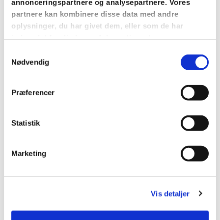
annonceringspartnere og analysepartnere. Vores
og senest i 2004. Den seneste udskiftning af
partnere kan kombinere disse data med andre
kirkens orgel er beskrevet og dokumenteret
oplysninger, du har givet dem, eller som de har
i billeder her.
indsamlet fra din brug af deres tjenester.
Samtykkevalg
I 2006 sikrede det siddende menighedsråd,
Nødvendig
at kirkens gamle altertavle blev kyndigt
renoveret og igen ophængt på sin
Præferencer
oprindelige plads bag alteret. Den seneste
renovering af altertavlen før dette blev
foretaget i 1882. I 1956 blev koret istandsat
Statistik
og altertavlen blev forvist til en sidevæg
bagerst i kirken. Istedet blev en lille
Marketing
glasmosaik fremstillet til korets fritlagte
vindue.
Vis detaljer
Menighedsrådet valgte i 2008 at renovere
kirkerummet ved at bemale kirkebænkene i