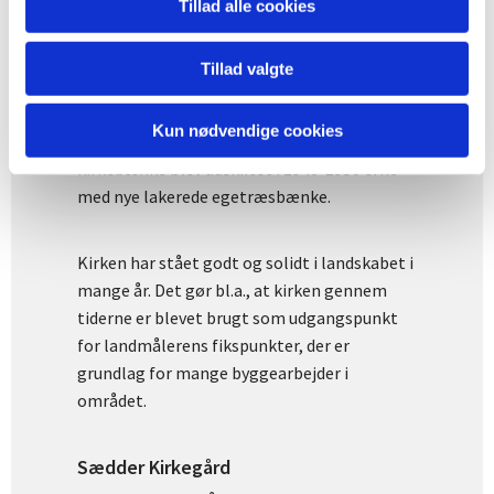
de farver Nationalmuseet fandt under
Tillad alle cookies
altertavlens senere bemaling, da den blev
renoveret i 2006. Disse farver må forventes
Tillad valgte
at være kirkens originale, hvorfor også
altertavlen og det nye orgel blev malet i
Kun nødvendige cookies
disse farver. Kirkerummets originale
kirkebænke blev udskiftet i 1940-1950’erne
med nye lakerede egetræsbænke.
Kirken har stået godt og solidt i landskabet i
mange år. Det gør bl.a., at kirken gennem
tiderne er blevet brugt som udgangspunkt
for landmålerens fikspunkter, der er
grundlag for mange byggearbejder i
området.
Sædder Kirkegård