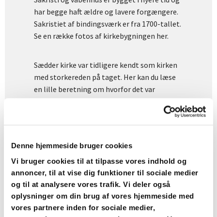
har begge haft ældre og lavere forgængere.
Sakristiet af bindingsværk er fra 1700-tallet.
Se en række fotos af kirkebygningen her.
Sædder kirke var tidligere kendt som kirken
med storkereden på taget. Her kan du læse
en lille beretning om hvorfor det var
tilfældet, og se et foto fra 1934 af kirken
med storkereden.
En nærmere beskrivelse i ord og billeder af
Denne hjemmeside bruger cookies
kirkens indre udstyr kan ses her.
Vi bruger cookies til at tilpasse vores indhold og
annoncer, til at vise dig funktioner til sociale medier
Sædder Kirke har af flere omgange fået
og til at analysere vores trafik. Vi deler også
ændret og renoveret sit indre udstyr. Det
oplysninger om din brug af vores hjemmeside med
gælder bl.a. orglet som blev udskiftet i 1948
vores partnere inden for sociale medier,