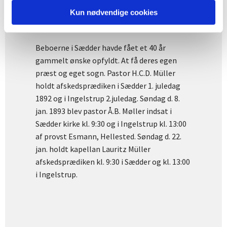
sogn fra kapellanboligen i Herfølge, hvor
Kun nødvendige cookies
han havde boet mens byggeriet stod på.
Beboerne i Sædder havde fået et 40 år
gammelt ønske opfyldt. At få deres egen
præst og eget sogn. Pastor H.C.D. Müller
holdt afskedsprædiken i Sædder 1. juledag
1892 og i Ingelstrup 2.juledag. Søndag d. 8.
jan. 1893 blev pastor Å.B. Møller indsat i
Sædder kirke kl. 9:30 og i Ingelstrup kl. 13:00
af provst Esmann, Hellested. Søndag d. 22.
jan. holdt kapellan Lauritz Müller
afskedsprædiken kl. 9:30 i Sædder og kl. 13:00
i Ingelstrup.