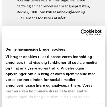
ikke kan drives videre i Herfølge. Men både
dette og en henvendelses fra sognepræsten,
Becher, i 1881 om køb af Anneksgården og
Ole Hansens lod bliver afslået.
Bedre går det ikke med en indstilling af 10/9
1889 fra H.C.D. Müller. Sædderfonden er nu på
20.000 kr., men på højeste sted har det ingen
Denne hjemmeside bruger cookies
hast, og først, da det ønskede beløb 25.000
kr. er rundet i 1892, kommer der gang i
Vi bruger cookies til at tilpasse vores indhold og
realitetsforhandlingerne.
annoncer, til at vise dig funktioner til sociale medier
og til at analysere vores trafik. Vi deler også
oplysninger om din brug af vores hjemmeside med
Den oprindelige plan om at mageskifte
vores partnere inden for sociale medier,
Anneksgården med kapellanboligen og dens
annonceringspartnere og analysepartnere. Vores
15 tdr. ld. opgives. I stedet sælges
partnere kan kombinere disse data med andre
kapellanboligen til sognerådsformand gdr.
oplysninger, du har givet dem, eller som de har
Peter Jensen, Rosenbækgården for 14.300 kr.
indsamlet fra din brug af deres tjenester.
Man køber Anneksgårdens jord og toften