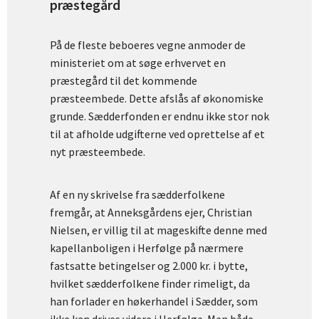
præstegård
På de fleste beboeres vegne anmoder de
ministeriet om at søge erhvervet en
præstegård til det kommende
præsteembede. Dette afslås af økonomiske
grunde. Sædderfonden er endnu ikke stor nok
til at afholde udgifterne ved oprettelse af et
nyt præsteembede.
Af en ny skrivelse fra sædderfolkene
fremgår, at Anneksgårdens ejer, Christian
Nielsen, er villig til at mageskifte denne med
kapellanboligen i Herfølge på nærmere
fastsatte betingelser og 2.000 kr. i bytte,
hvilket sædderfolkene finder rimeligt, da
han forlader en høkerhandel i Sædder, som