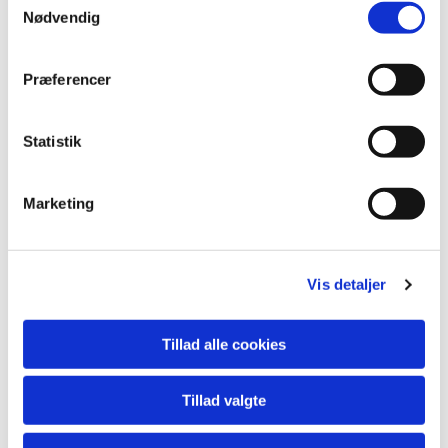
Nødvendig
Præferencer
Statistik
Du vil måske også kunne
Marketing
lide...
Vis detaljer
Tillad alle cookies
Tillad valgte